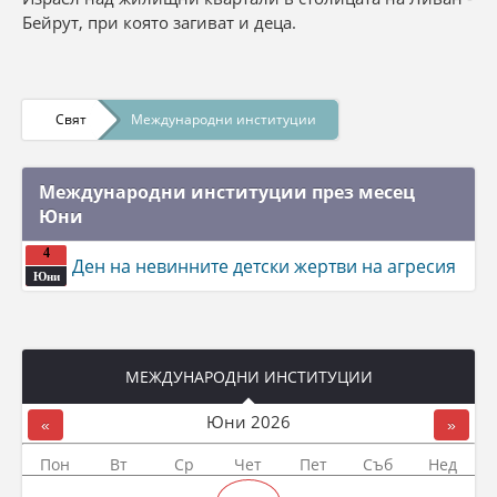
Бейрут, при която загиват и деца.
Свят
Международни институции
Международни институции през месец
Юни
4
Ден на невинните детски жертви на агресия
Юни
МЕЖДУНАРОДНИ ИНСТИТУЦИИ
Юни
2026
«
»
Пон
Вт
Ср
Чет
Пет
Съб
Нед