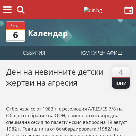
Август
Календар
6
СЪБИТИЯ
КУЛТУРЕН АФИШ
Ден на невинните детски
4
жертви на агресия
ЮНИ
Отбелязва се от 1983 г. с резолюция A/RES/ES-7/8 на
Общото събрание на ООН, приета на извънредна
специална сесия по палестинския въпрос на 19 август
1982 г. Годишнина от бомбардировката /1982/ на
Израел над жилищни квартали в столицата на Ливан -