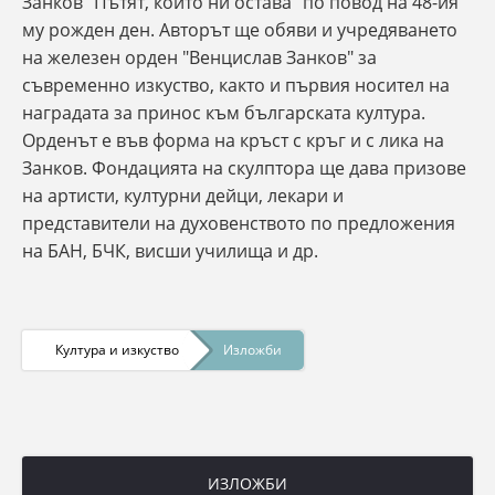
Занков "Пътят, който ни остава" по повод на 48-ия
му рожден ден. Авторът ще обяви и учредяването
на железен орден "Венцислав Занков" за
съвременно изкуство, както и първия носител на
наградата за принос към българската култура.
Орденът е във форма на кръст с кръг и с лика на
Занков. Фондацията на скулптора ще дава призове
на артисти, културни дейци, лекари и
представители на духовенството по предложения
на БАН, БЧК, висши училища и др.
Култура и изкуство
Изложби
ИЗЛОЖБИ